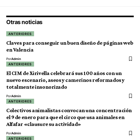
Otras noticias
ANTERIORES
Claves para conseguir un buen diseño de páginas web
en Valencia
Por
Admin
ANTERIORES
El CIM de Xirivella celebrará sus 100 años con un
nuevo escenario, aseos y camerinos reformados y
totalmente insonorizado
Por
Admin
ANTERIORES
Colectivos animalistas convocan una concentración
el 9 de enero para que el circo que usa animales en
Alfafar «clausure su actividad»
Por
Admin
ANTERIORES