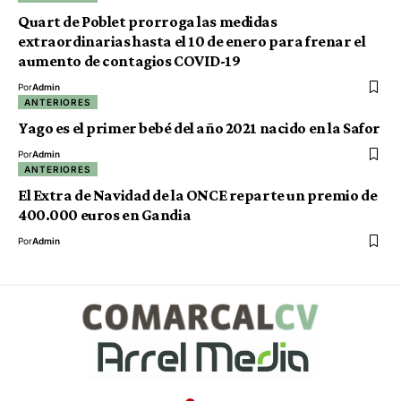
Quart de Poblet prorroga las medidas
extraordinarias hasta el 10 de enero para frenar el
aumento de contagios COVID-19
Por
Admin
ANTERIORES
Yago es el primer bebé del año 2021 nacido en la Safor
Por
Admin
ANTERIORES
El Extra de Navidad de la ONCE reparte un premio de
400.000 euros en Gandia
Por
Admin