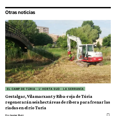
Otras noticias
EL CAMP DE TÚRIA
L' HORTA SUD
LA SERRANÍA
Gestalgar, Vilamarxant y Riba-roja de Túria
regenerarán seis hectáreas de ribera para frenar las
riadas en el río Turia
Por
Javier Ruiz