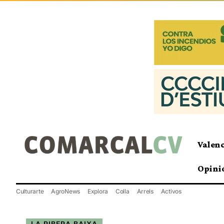
Valen
Opini
Culturarte
AgroNews
Explora
Colla
Arrels
Activos
LA RIBERA BAIXA