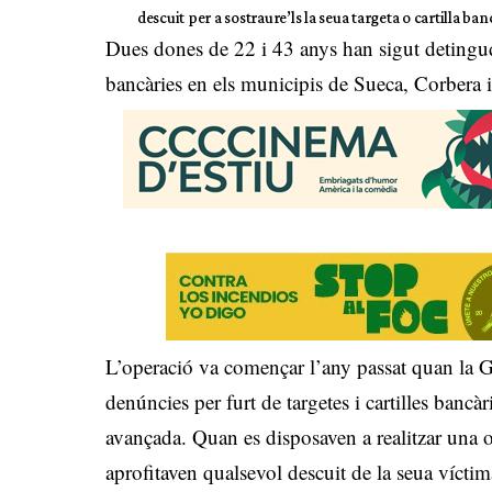
descuit per a sostraure’ls la seua targeta o cartilla ba
Dues dones de 22 i 43 anys han sigut detingudes
bancàries en els municipis de Sueca, Corbera i
L’operació va començar l’any passat quan la G
denúncies per furt de targetes i cartilles bancà
avançada. Quan es disposaven a realitzar una o
aprofitaven qualsevol descuit de la seua víctima 