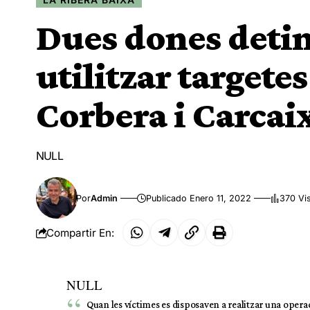
Dues dones detin
utilitzar targete
Corbera i Carcai
NULL
Por
Admin
Publicado Enero 11, 2022
370 Vi
Compartir En:
NULL
Quan les víctimes es disposaven a realitzar una operac