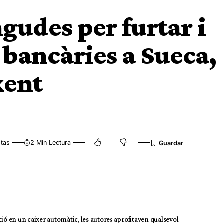
gudes per furtar i
s bancàries a Sueca,
xent
stas
2 Min Lectura
ió en un caixer automàtic, les autores aprofitaven qualsevol