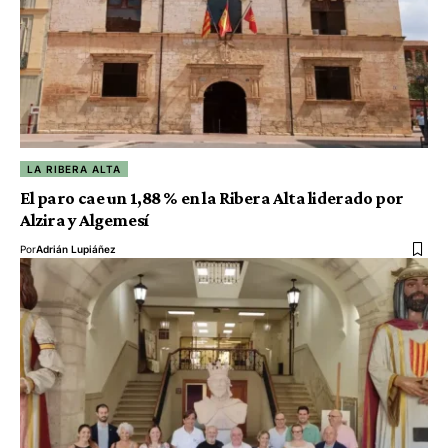
LA RIBERA ALTA
El paro cae un 1,88 % en la Ribera Alta liderado por
Alzira y Algemesí
Por
Adrián Lupiáñez