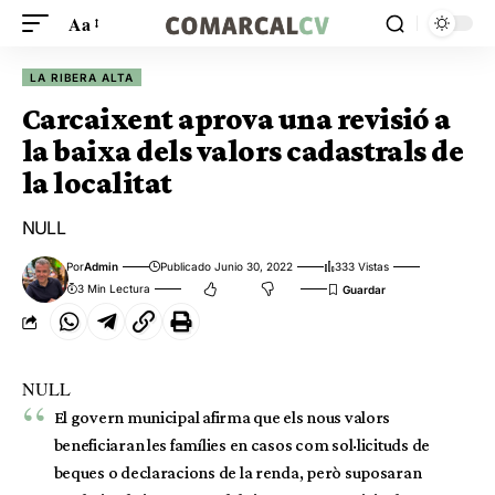
Aa
LA RIBERA ALTA
Carcaixent aprova una revisió a
la baixa dels valors cadastrals de
la localitat
NULL
Por
Admin
Publicado Junio 30, 2022
333 Vistas
3 Min Lectura
NULL
El govern municipal afirma que els nous valors
beneficiaran les famílies en casos com sol·licituds de
beques o declaracions de la renda, però suposaran