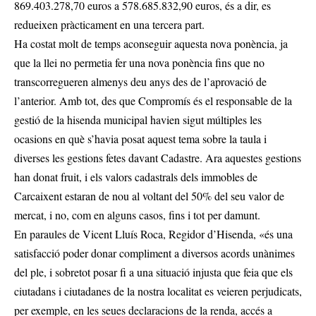
869.403.278,70 euros a 578.685.832,90 euros, és a dir, es
redueixen pràcticament en una tercera part.
Ha costat molt de temps aconseguir aquesta nova ponència, ja
que la llei no permetia fer una nova ponència fins que no
transcorregueren almenys deu anys des de l’aprovació de
l’anterior. Amb tot, des que Compromís és el responsable de la
gestió de la hisenda municipal havien sigut múltiples les
ocasions en què s’havia posat aquest tema sobre la taula i
diverses les gestions fetes davant Cadastre. Ara aquestes gestions
han donat fruit, i els valors cadastrals dels immobles de
Carcaixent estaran de nou al voltant del 50% del seu valor de
mercat, i no, com en alguns casos, fins i tot per damunt.
En paraules de Vicent Lluís Roca, Regidor d’Hisenda, «és una
satisfacció poder donar compliment a diversos acords unànimes
del ple, i sobretot posar fi a una situació injusta que feia que els
ciutadans i ciutadanes de la nostra localitat es veieren perjudicats,
per exemple, en les seues declaracions de la renda, accés a