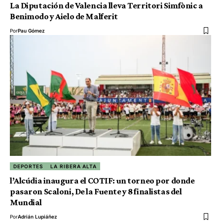
La Diputación de Valencia lleva Territori Simfònic a
Benimodo y Aielo de Malferit
Por
Pau Gómez
DEPORTES
LA RIBERA ALTA
l’Alcúdia inaugura el COTIF: un torneo por donde
pasaron Scaloni, De la Fuente y 8 finalistas del
Mundial
Por
Adrián Lupiáñez