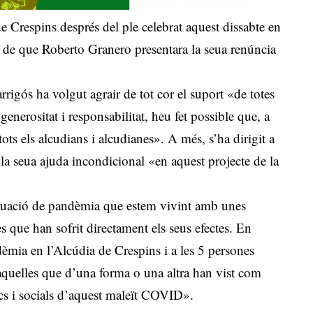
e Crespins després del ple celebrat aquest dissabte en
s de que Roberto Granero presentara la seua renúncia
rigós ha volgut agrair de tot cor el suport «de totes
enerositat i responsabilitat, heu fet possible que, a
 tots els alcudians i alcudianes». A més, s’ha dirigit a
i la seua ajuda incondicional «en aquest projecte de la
situació de pandèmia que estem vivint amb unes
es que han sofrit directament els seus efectes. En
dèmia en l’Alcúdia de Crespins i a les 5 persones
aquelles que d’una forma o una altra han vist com
ics i socials d’aquest maleït COVID».