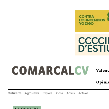
Valen
Opini
Culturarte
AgroNews
Explora
Colla
Arrels
Activos
LA COSTERA