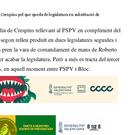
e Crespins pel que queda de legislatura en substitució de
údia de Crespins rellevant al PSPV en compliment del
segon relleu produït en dues legislatures seguides i
ós pren la vara de comandament de mans de Roberto
acabar la legislatura. Però a més es tracta del tercer
06, en aquell moment entre PSPV i Bloc.