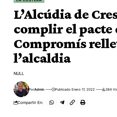
L’Alcúdia de Cre
complir el pacte 
Compromís relle
l’alcaldia
NULL
Por
Admin
Publicado Enero 17, 2022
384 Vi
Compartir En: