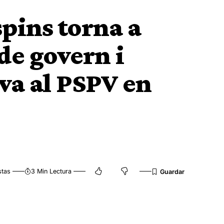
spins torna a
de govern i
va al PSPV en
stas
3 Min Lectura