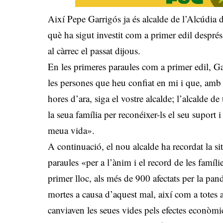
Així Pepe Garrigós ja és alcalde de l’Alcúdia d
què ha sigut investit com a primer edil despré
al càrrec el passat dijous.
En les primeres paraules com a primer edil, Gar
les persones que heu confiat en mi i que, amb g
hores d’ara, siga el vostre alcalde; l’alcalde de
la seua família per reconéixer-ls el seu suport 
meua vida».
A continuació, el nou alcalde ha recordat la 
paraules «per a l’ànim i el record de les famíli
primer lloc, als més de 900 afectats per la pan
mortes a causa d’aquest mal, així com a totes 
canviaven les seues vides pels efectes econòm