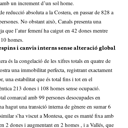
l amb un increment d’un sol home
.
e reducció absoluta a la Costera, en passar de 828 a
persones
.
No obstant això, Canals presenta una
, ja que l’atur femení ha caigut en 42 dones mentre
en 10 homes
.
spins i canvis interns sense alteració global
ra és la congelació de les xifres totals en quatre de
stra una immobilitat perfecta, registrant exactament
una estabilitat que és total fins i tot en el
idèntica 213 dones i 108 homes sense ocupació
.
total comarcal amb 99 persones desocupades en
ha hagut una transició interna de gènere en sumar 6
similar s’ha viscut a Montesa, que es manté fixa amb
 en 2 dones i augmentant en 2 homes
, i a Vallés, que