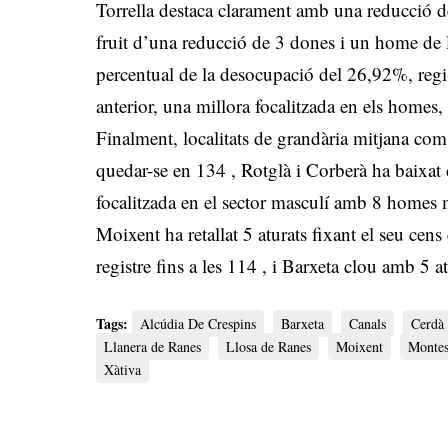
Torrella destaca clarament amb una reducció d
fruit d’una reducció de 3 dones i un home de le
percentual de la desocupació del 26,92%, regi
anterior, una millora focalitzada en els homes,
Finalment, localitats de grandària mitjana com 
quedar-se en 134
, Rotglà i Corberà ha baixa
focalitzada en el sector masculí amb 8 home
Moixent ha retallat 5 aturats fixant el seu cen
registre fins a les 114
, i Barxeta clou amb 5 a
Tags:
Alcúdia De Crespins
Barxeta
Canals
Cerdà
Llanera de Ranes
Llosa de Ranes
Moixent
Monte
Xàtiva