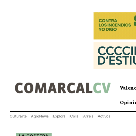
Valen
Opini
Culturarte
AgroNews
Explora
Colla
Arrels
Activos
LA COSTERA