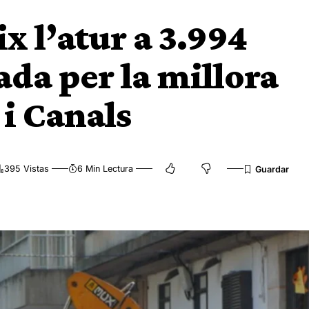
x l’atur a 3.994
da per la millora
 i Canals
395 Vistas
6 Min Lectura