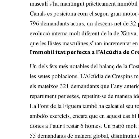
masculí s’ha mantingut pràcticament immòbi
Canals es posiciona com el segon gran motor d
796 demandants actius, un descens net de 32 
evolució interna molt diferent de la de Xàtiva
que les llistes masculines s’han incrementat 
Immobilitat perfecta a l’Alcúdia de Cre
Un dels fets més notables del balanç de la Coste
les seues poblacions.
L’Alcúdia de Crespins mo
els mateixos 321 demandants que l’any anterior, 
repartiment per sexes, repetint-se de manera 
La Font de la Figuera també ha calcat el seu 
ambdós exercicis, encara que en aquest cas hi 
dones a l’atur i restar 6 homes
.
Un patró molt 
55 demandants de manera global, disminuint