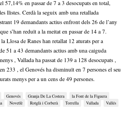
el 57,14% en passar de 7 a 3 desocupats en total,
s llistes
.
Cerdà la seguix amb una retallada
strant 19 demandants actius enfront dels 26 de l’any
 que s’han reduït a la meitat en passar de 14 a 7
.
la Llosa de Ranes han retallat 12 aturats per a
t de 51 a 43 demandants actius amb una caiguda
s menys
, Vallada ha passat de 139 a 128 desocupats
,
s en 233
, el Genovés ha disminuït en 7 persones el seu
turats menys per a un cens de 49 persones
.
Genovés
Granja De La Costera
la Font de la Figuera
sa
Novetlè
Rotglà i Corberà
Torrella
Vallada
Vallés