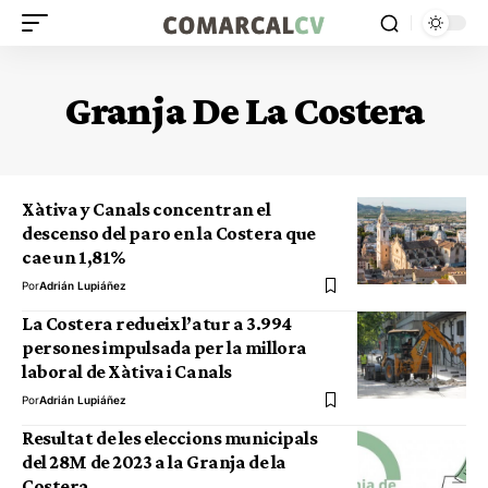
Granja De La Costera
Xàtiva y Canals concentran el
descenso del paro en la Costera que
cae un 1,81%
Por
Adrián Lupiáñez
La Costera redueix l’atur a 3.994
persones impulsada per la millora
laboral de Xàtiva i Canals
Por
Adrián Lupiáñez
Resultat de les eleccions municipals
del 28M de 2023 a la Granja de la
Costera