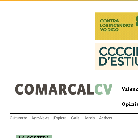
Valen
Opini
Culturarte
AgroNews
Explora
Colla
Arrels
Activos
LA COSTERA