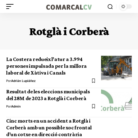
Rotglà i Corberà
La Costera redueix l’atur a 3.994
persones impulsada per la millora
laboral de Xàtiva i Canals
Por
Adrián Lupiáñez
Resultat de les eleccions municipals
del 28M de 2023 a Rotglà i Corberà
Por
Admin
Cinc morts en un accident a Rotglà i
Corberà amb un possible xoc frontal
d’un cotxe en direcció contrària