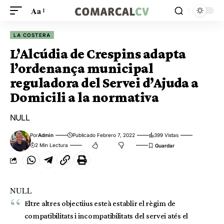
Aa
LA COSTERA
L’Alcúdia de Crespins adapta
l’ordenança municipal
reguladora del Servei d’Ajuda a
Domicili a la normativa
NULL
Por
Admin
Publicado Febrero 7, 2022
399 Vistas
2 Min Lectura
NULL
Eltre altres objectiius esteà establir el règim de
compatibilitats i incompatibilitats del servei atés el