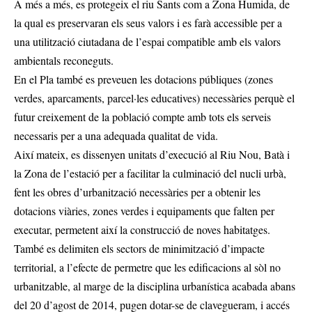
A més a més, es protegeix el riu Sants com a Zona Humida, de
la qual es preservaran els seus valors i es farà accessible per a
una utilització ciutadana de l’espai compatible amb els valors
ambientals reconeguts.
En el Pla també es preveuen les dotacions públiques (zones
verdes, aparcaments, parcel·les educatives) necessàries perquè el
futur creixement de la població compte amb tots els serveis
necessaris per a una adequada qualitat de vida.
Així mateix, es dissenyen unitats d’execució al Riu Nou, Batà i
la Zona de l’estació per a facilitar la culminació del nucli urbà,
fent les obres d’urbanització necessàries per a obtenir les
dotacions viàries, zones verdes i equipaments que falten per
executar, permetent així la construcció de noves habitatges.
També es delimiten els sectors de minimització d’impacte
territorial, a l’efecte de permetre que les edificacions al sòl no
urbanitzable, al marge de la disciplina urbanística acabada abans
del 20 d’agost de 2014, pugen dotar-se de clavegueram, i accés