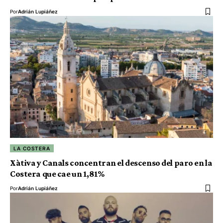
Por
Adrián Lupiáñez
LA COSTERA
Xàtiva y Canals concentran el descenso del paro en la
Costera que cae un 1,81%
Por
Adrián Lupiáñez