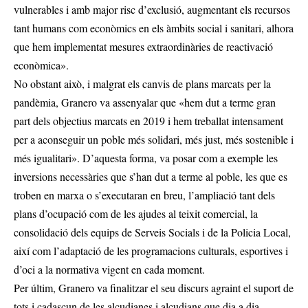
vulnerables i amb major risc d’exclusió, augmentant els recursos
tant humans com econòmics en els àmbits social i sanitari, alhora
que hem implementat mesures extraordinàries de reactivació
econòmica».
No obstant això, i malgrat els canvis de plans marcats per la
pandèmia, Granero va assenyalar que «hem dut a terme gran
part dels objectius marcats en 2019 i hem treballat intensament
per a aconseguir un poble més solidari, més just, més sostenible i
més igualitari». D’aquesta forma, va posar com a exemple les
inversions necessàries que s’han dut a terme al poble, les que es
troben en marxa o s’executaran en breu, l’ampliació tant dels
plans d’ocupació com de les ajudes al teixit comercial, la
consolidació dels equips de Serveis Socials i de la Policia Local,
així com l’adaptació de les programacions culturals, esportives i
d’oci a la normativa vigent en cada moment.
Per últim, Granero va finalitzar el seu discurs agraint el suport de
tots i cadascun de les alcudianes i alcudians que dia a dia