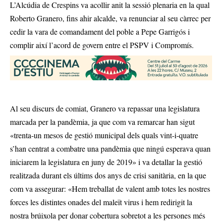
L’Alcúdia de Crespins va acollir anit la sessió plenaria en la qual
Roberto Granero, fins ahir alcalde, va renunciar al seu càrrec per
cedir la vara de comandament del poble a Pepe Garrigós i
complir així l’acord de govern entre el PSPV i Compromís.
Al seu discurs de comiat, Granero va repassar una legislatura
marcada per la pandèmia, ja que com va remarcar han sigut
«trenta-un mesos de gestió municipal dels quals vint-i-quatre
s’han centrat a combatre una pandèmia que ningú esperava quan
iniciarem la legislatura en juny de 2019» i va detallar la gestió
realitzada durant els últims dos anys de crisi sanitària, en la que
com va assegurar: «Hem treballat de valent amb totes les nostres
forces les distintes onades del maleït virus i hem redirigit la
nostra brúixola per donar cobertura sobretot a les persones més