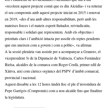
«recolzen aquest projecte comú que es diu Alcúdia» i va reiterar
el seu compromís amb aquest projecte iniciat en 2015 i renovat
en 2019, «des d’ara amb altres responsabilitats, però amb les
mateixes forces i el mateix esperit lluitador, reivindicatiu,
responsable i solidari que representem. Amb els objectius i
prioritats clars i l’ambició intacta per assolir els reptes pendents
que ens uneixen com a govern i com a poble», va afirmar.
A la sessió plenària van assistir per a acompanyar a Granero, el
vicepresident 3r de la Diputació de València, Carlos Fernàndez
Bielsa, alcaldes de la comarca com Roger Cerdà, primer edil de
Xàtiva, així com càrrecs orgànics del PSPV d’àmbit comarcal,
provincial i nacional.
Aquest dissabte a les 12 hores tindrà lloc el ple d’investidura de
Pepe Garrigós (Compromís) com a nou alcalde fins que finalitze
la legislatura.