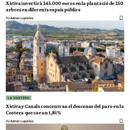
Xàtiva invertirà 245.000 euros en la plantació de 250
arbres en diferents espais públics
Por
Adrián Lupiáñez
LA COSTERA
Xàtiva y Canals concentran el descenso del paro en la
Costera que cae un 1,81%
Por
Adrián Lupiáñez