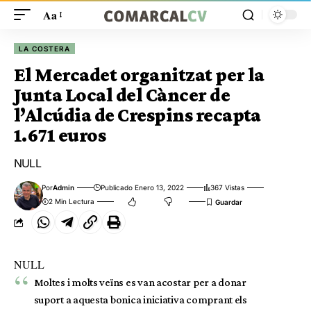
Aa
LA COSTERA
El Mercadet organitzat per la
Junta Local del Càncer de
l’Alcúdia de Crespins recapta
1.671 euros
NULL
Por
Admin
Publicado Enero 13, 2022
367 Vistas
2 Min Lectura
NULL
Moltes i molts veïns es van acostar per a donar
suport a aquesta bonica iniciativa comprant els