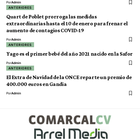
Por
Admin
ANTERIORES
Quart de Poblet prorroga las medidas
extraordinarias hasta el 10 de enero para frenar el
aumento de contagios COVID-19
Por
Admin
ANTERIORES
Yago es el primer bebé del año 2021 nacido en la Safor
Por
Admin
ANTERIORES
El Extra de Navidad de la ONCE reparte un premio de
400.000 euros en Gandia
Por
Admin