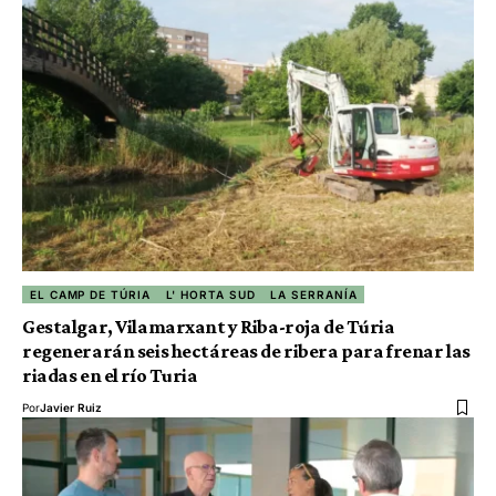
EL CAMP DE TÚRIA
L' HORTA SUD
LA SERRANÍA
Gestalgar, Vilamarxant y Riba-roja de Túria
regenerarán seis hectáreas de ribera para frenar las
riadas en el río Turia
Por
Javier Ruiz