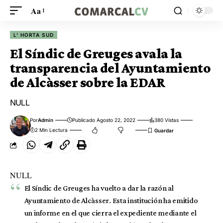
Aa
L' HORTA SUD
El Síndic de Greuges avala la
transparencia del Ayuntamiento
de Alcàsser sobre la EDAR
NULL
Por
Admin
Publicado Agosto 22, 2022
380 Vistas
2 Min Lectura
NULL
El Síndic de Greuges ha vuelto a dar la razón al
Ayuntamiento de Alcàsser. Esta institución ha emitido
un informe en el que cierra el expediente mediante el