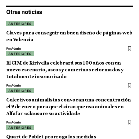
Otras noticias
ANTERIORES
Claves para conseguir un buen diseño de páginas web
en Valencia
Por
Admin
ANTERIORES
El CIM de Xirivella celebrará sus 100 años con un
nuevo escenario, aseos y camerinos reformados y
totalmente insonorizado
Por
Admin
ANTERIORES
Colectivos animalistas convocan una concentración
el 9 de enero para que el circo que usa animales en
Alfafar «clausure su actividad»
Por
Admin
ANTERIORES
Quart de Poblet prorroga las medidas