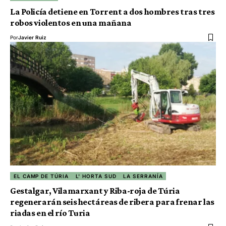
La Policía detiene en Torrent a dos hombres tras tres
robos violentos en una mañana
Por
Javier Ruiz
EL CAMP DE TÚRIA
L' HORTA SUD
LA SERRANÍA
Gestalgar, Vilamarxant y Riba-roja de Túria
regenerarán seis hectáreas de ribera para frenar las
riadas en el río Turia