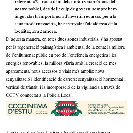
referent. «Es tracta d’un dels motors econòmics del
nostre poble i, des de l’equip de govern, sempre hem
tingut clar la importància d’invertir recursos per a la
seua modernització», ha assenyalat l’alcaldessa de la
localitat, Eva Zamora.
D’aquesta manera, en totes dues zones industrials, s’ha apostat
per la regeneració paisatgística i ambiental de la zona; la millora
de l’enllumenat públic en pro de l’eficiència energètica i les
energies renovables; la millora viària amb la creació de més
aparcaments, nous accessos o vials més amplis; nova
senyalització i identificació de carrers; senyalització horitzontal i
vertical de trànsit; i la incorporació de la vigilància a través de
CCTV connectat a la Policia Local.
A més, en el polígon L’Alter, s’ha millorat el sanejament