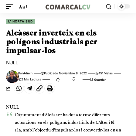
Aa
L' HORTA SUD
Alcàsser inverteix en els
polígons industrials per
impulsar-los
NULL
Por
Admin
Publicado Noviembre 8, 2022
451 Vistas
2 Min Lectura
NULL
L’Ajuntament d’Alcàsser ha dut a terme diferents
actuacions en els polígons industrials de L’Alter i El
Pla, amb l’objectiu d’impulsar-los i convertir-los en un