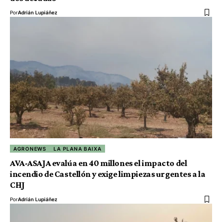
Por
Adrián Lupiáñez
AGRONEWS
LA PLANA BAIXA
AVA-ASAJA evalúa en 40 millones el impacto del
incendio de Castellón y exige limpiezas urgentes a la
CHJ
Por
Adrián Lupiáñez