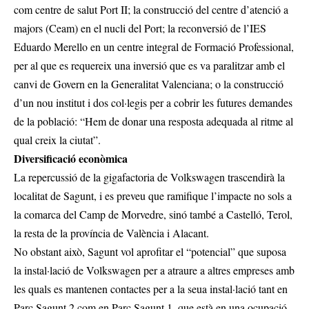
com centre de salut Port II; la construcció del centre d’atenció a
majors (Ceam) en el nucli del Port; la reconversió de l’IES
Eduardo Merello en un centre integral de Formació Professional,
per al que es requereix una inversió que es va paralitzar amb el
canvi de Govern en la Generalitat Valenciana; o la construcció
d’un nou institut i dos col·legis per a cobrir les futures demandes
de la població: “Hem de donar una resposta adequada al ritme al
qual creix la ciutat”.
Diversificació econòmica
La repercussió de la gigafactoria de Volkswagen trascendirà la
localitat de Sagunt, i es preveu que ramifique l’impacte no sols a
la comarca del Camp de Morvedre, sinó també a Castelló, Terol,
la resta de la província de València i Alacant.
No obstant això, Sagunt vol aprofitar el “potencial” que suposa
la instal·lació de Volkswagen per a atraure a altres empreses amb
les quals es mantenen contactes per a la seua instal·lació tant en
Parc Sagunt 2 com en Parc Sagunt 1, que està en una ocupació