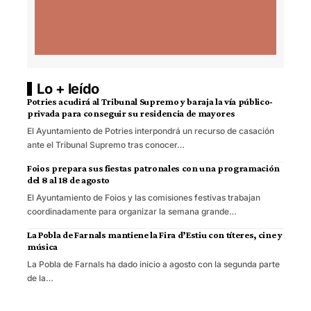
Lo + leído
Potries acudirá al Tribunal Supremo y baraja la vía público-
privada para conseguir su residencia de mayores
El Ayuntamiento de Potries interpondrá un recurso de casación
ante el Tribunal Supremo tras conocer…
Foios prepara sus fiestas patronales con una programación
del 8 al 18 de agosto
El Ayuntamiento de Foios y las comisiones festivas trabajan
coordinadamente para organizar la semana grande…
La Pobla de Farnals mantiene la Fira d’Estiu con títeres, cine y
música
La Pobla de Farnals ha dado inicio a agosto con la segunda parte
de la…