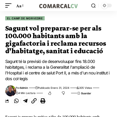
Aa
EL CAMP DE MORVEDRE
Sagunt vol preparar-se per als
100.000 habitants amb la
gigafactoria i reclama recursos
d’habitatge, sanitat i educació
Sagunt té la previsió de desenvoluupar fins 18.000
habitatges, i reclama a la Generalitat l'ampliació de
l'Hospital i el centre de salut Port II, a més d'un nou institut i
dos col·legis
Por
Admin
Publicado Enero 31, 2024
305 Vistas
4 Min Lectura
Sagunt ja preveu la mítica xifra de 100.000 habitants amb