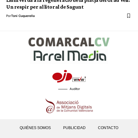
Llum verda a la regeneració de la platja del Grau Vell:
Un respir per al litoral de Sagunt
Por
Toni Cuquerella
Auditor
QUIÉNES SOMOS
PUBLICIDAD
CONTACTO