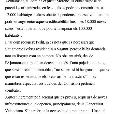
Actualment, tal com ha explicat Moreno, la ciutat disposa de
parcel·les urbanitzades en les quals es podrien construir fins a
12.000 habitatges i altres obertes i pendents de desenvolupar que
podrien augmentar aquesta edificabilitat fins a les 18.000 noves
cases, “estem parlant que podríem superar els 100.000
habitants”.
I, tal com reconeix l’edil, ja es nota que és necessari que
s’augmente l’oferta residencial a Sagunt, perquè hi ha demanda,
tant en lloguer com en compra. No obstant això, des de
l’Ajuntament també han detectat, a més d’una pujada de preus,
que s’estan retenint immobles, “no sabem si hi ha grans forquetes
que estan esperant que els preus arriben a màxims”, unes
maniobres especulatives que des del Consistori pretenen
combatre.
Aquest increment poblacional que es preveu, requerirà de noves
infraestructures que depenen, principalment, de la Generalitat
Valenciana. S’ha referit a la necessitat d’ampliar tant l’Hospital