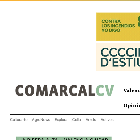
Valen
Opini
Culturarte
AgroNews
Explora
Colla
Arrels
Activos
LA RIBERA ALTA
VALENCIA CIUDAD