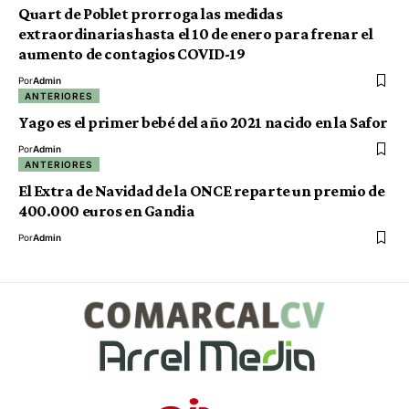
Quart de Poblet prorroga las medidas
extraordinarias hasta el 10 de enero para frenar el
aumento de contagios COVID-19
Por
Admin
ANTERIORES
Yago es el primer bebé del año 2021 nacido en la Safor
Por
Admin
ANTERIORES
El Extra de Navidad de la ONCE reparte un premio de
400.000 euros en Gandia
Por
Admin