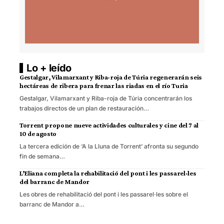
Lo + leído
Gestalgar, Vilamarxant y Riba-roja de Túria regenerarán seis
hectáreas de ribera para frenar las riadas en el río Turia
Gestalgar, Vilamarxant y Riba-roja de Túria concentrarán los
trabajos directos de un plan de restauración…
Torrent propone nueve actividades culturales y cine del 7 al
10 de agosto
La tercera edición de ‘A la Lluna de Torrent’ afronta su segundo
fin de semana…
L’Eliana completa la rehabilitació del pont i les passarel·les
del barranc de Mandor
Les obres de rehabilitació del pont i les passarel·les sobre el
barranc de Mandor a…