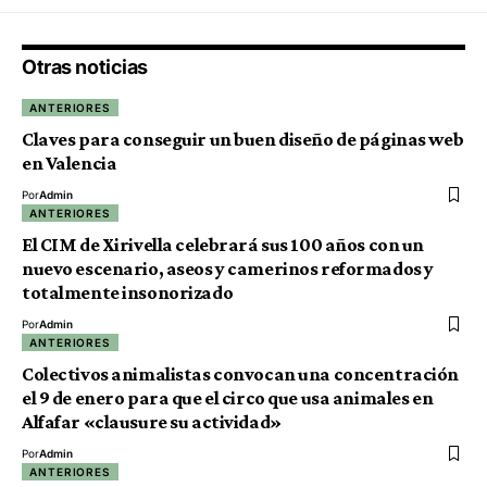
Otras noticias
ANTERIORES
Claves para conseguir un buen diseño de páginas web
en Valencia
Por
Admin
ANTERIORES
El CIM de Xirivella celebrará sus 100 años con un
nuevo escenario, aseos y camerinos reformados y
totalmente insonorizado
Por
Admin
ANTERIORES
Colectivos animalistas convocan una concentración
el 9 de enero para que el circo que usa animales en
Alfafar «clausure su actividad»
Por
Admin
ANTERIORES