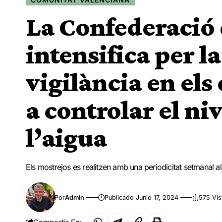
La Confederació
intensifica per l
vigilància en el
a controlar el ni
l’aigua
Els mostrejos es realitzen amb una periodicitat setmanal a
Por
Admin
Publicado Junio 17, 2024
575 Vis