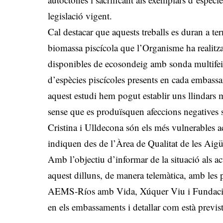
legislació vigent.
Cal destacar que aquests treballs es duran a t
biomassa piscícola que l’Organisme ha realitzat
disponibles de ecosondeig amb sonda multifeix
d’espècies piscícoles presents en cada embassa
aquest estudi hem pogut establir uns llindar
sense que es produïsquen afeccions negatives s
Cristina i Ulldecona són els més vulnerables ac
indiquen des de l’Àrea de Qualitat de les Aigü
Amb l’objectiu d’informar de la situació als ac
aquest dilluns, de manera telemàtica, amb les pr
AEMS-Ríos amb Vida, Xúquer Viu i Fundació L
en els embassaments i detallar com està previs