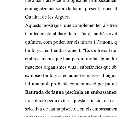
emmagatzemat sobre la fauna present, especial
Qualitat de les Aigües.
Aquests mostrejos, que complementen als treba
Confederació al llarg de tot l’any, també serve
químics, com poden ser els nitrats i l’amoni, q
biològica en l’embassament. “És un treball d
embassaments que han perdut molta aigua dura
mateixos organismes vius i substàncies que aba
explosió biològica en aquestes masses d’aigu
i d’una molt probable contaminació per putref
Retirada de fauna piscícola en embassame
La solució per a evitar aquesta situació, en cas
selectiva de fauna piscícola en els embassament
autòctones i sacrificant als exemplars d’espècies