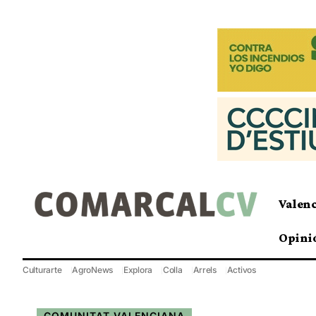
Valen
Opini
Culturarte
AgroNews
Explora
Colla
Arrels
Activos
COMUNITAT VALENCIANA