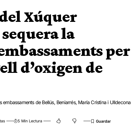
 del Xúquer
a sequera la
s embassaments per
vell d’oxigen de
ls embassaments de Bellús, Beniarrés, María Cristina i Ulldecona
tas
5 Min Lectura