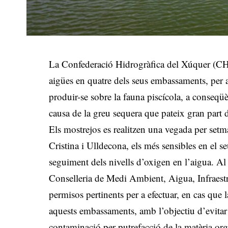
La Confederació Hidrogràfica del Xúquer (CHX) 
aigües en quatre dels seus embassaments, per 
produir-se sobre la fauna piscícola, a conseq
causa de la greu sequera que pateix gran part
Els mostrejos es realitzen una vegada per set
Cristina i Ulldecona, els més sensibles en el seu
seguiment dels nivells d’oxigen en l’aigua. Al 
Conselleria de Medi Ambient, Aigua, Infraestruc
permisos pertinents per a efectuar, en cas que l
aquests embassaments, amb l’objectiu d’evitar
contaminació per putrefacció de la matèria or