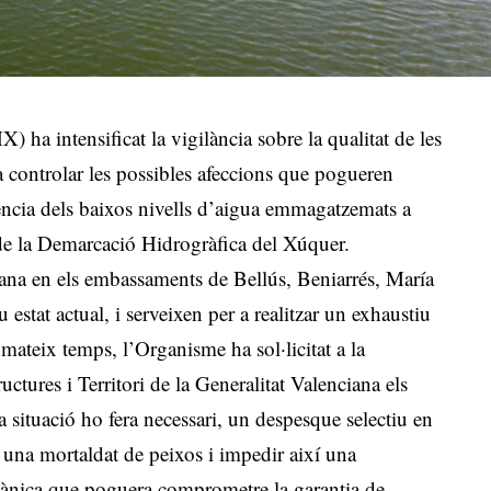
ha intensificat la vigilància sobre la qualitat de les
a controlar les possibles afeccions que pogueren
üència dels baixos nivells d’aigua emmagatzemats a
 de la Demarcació Hidrogràfica del Xúquer.
mana en els embassaments de Bellús, Beniarrés, María
 estat actual, i serveixen per a realitzar un exhaustiu
mateix temps, l’Organisme ha sol·licitat a la
tures i Territori de la Generalitat Valenciana els
a situació ho fera necessari, un despesque selectiu en
 una mortaldat de peixos i impedir així una
gànica que poguera comprometre la garantia de