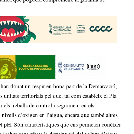
s han donat un respir en bona part de la Demarcació,
 unitats territorials pel que, tal com estableix el Pla
r els treballs de control i seguiment en els
vells d’oxigen en l’aigua, encara que també altres
i el pH. Són característiques que ens permeten conéixer
nt i saber com afecta la disminució del volum d’aigua