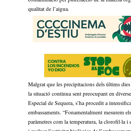
qualitat de l’aigua.
Malgrat que les precipitacions dels últims die
la situació continua sent preocupant en diverses
Especial de Sequera, s’ha procedit a intensifica
embassaments. “Fonamentalment mesurem els ni
paràmetres com la temperatura, la clorofil·la 
i avaluar l’activitat biològica de l’embassame