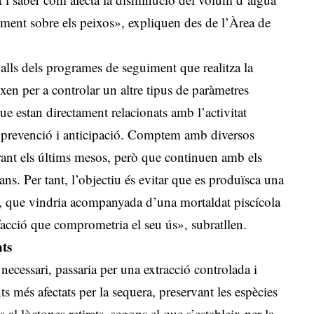
ment sobre els peixos», expliquen des de l’Àrea de
lls dels programes de seguiment que realitza la
ixen per a controlar un altre tipus de paràmetres
ue estan directament relacionats amb l’activitat
e prevenció i anticipació. Comptem amb diversos
nt els últims mesos, però que continuen amb els
ns. Per tant, l’objectiu és evitar que es produïsca una
a, que vindria acompanyada d’una mortaldat piscícola
acció que comprometria el seu ús», subratllen.
nts
 necessari, passaria per una extracció controlada i
s més afectats per la sequera, preservant les espècies
 al·lòctones retirats, segons el que s’estableix per la