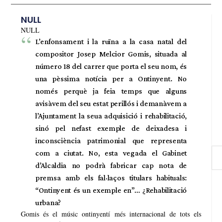
NULL
NULL
L’enfonsament i la ruïna a la casa natal del
compositor Josep Melcior Gomis, situada al
número 18 del carrer que porta el seu nom, és
una pèssima notícia per a Ontinyent. No
només perquè ja feia temps que alguns
avisàvem del seu estat perillós i demanàvem a
l’Ajuntament la seua adquisició i rehabilitació,
sinó pel nefast exemple de deixadesa i
inconsciència patrimonial que representa
com a ciutat. No, esta vegada el Gabinet
d’Alcaldia no podrà fabricar cap nota de
premsa amb els fal·laços titulars habituals:
“Ontinyent és un exemple en”… ¿Rehabilitació
urbana?
Gomis és el músic ontinyentí més internacional de tots els