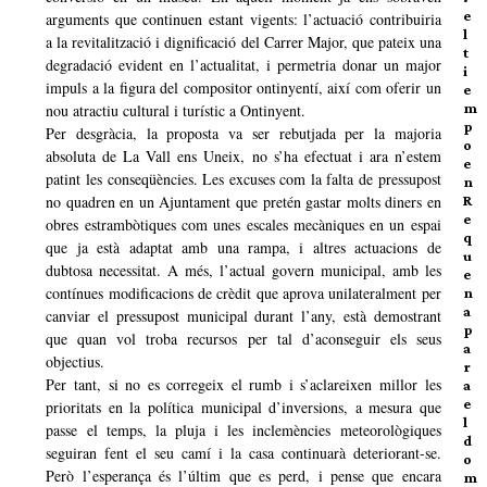
e
arguments que continuen estant vigents: l’actuació contribuiria
l
a la revitalització i dignificació del Carrer Major, que pateix una
t
degradació evident en l’actualitat, i permetria donar un major
i
impuls a la figura del compositor ontinyentí, així com oferir un
e
m
nou atractiu cultural i turístic a Ontinyent.
p
Per desgràcia, la proposta va ser rebutjada per la majoria
o
absoluta de La Vall ens Uneix, no s’ha efectuat i ara n’estem
e
patint les conseqüències. Les excuses com la falta de pressupost
n
no quadren en un Ajuntament que pretén gastar molts diners en
R
e
obres estrambòtiques com unes escales mecàniques en un espai
q
que ja està adaptat amb una rampa, i altres actuacions de
u
dubtosa necessitat. A més, l’actual govern municipal, amb les
e
contínues modificacions de crèdit que aprova unilateralment per
n
a
canviar el pressupost municipal durant l’any, està demostrant
p
que quan vol troba recursos per tal d’aconseguir els seus
a
objectius.
r
Per tant, si no es corregeix el rumb i s’aclareixen millor les
a
e
prioritats en la política municipal d’inversions, a mesura que
l
passe el temps, la pluja i les inclemències meteorològiques
d
seguiran fent el seu camí i la casa continuarà deteriorant-se.
o
Però l’esperança és l’últim que es perd, i pense que encara
m