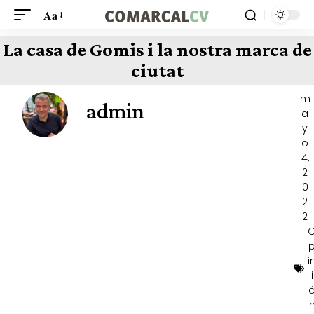
Aa
La casa de Gomis i la nostra marca de
ciutat
m
admin
a
y
o
4,
2
0
2
2
i
i