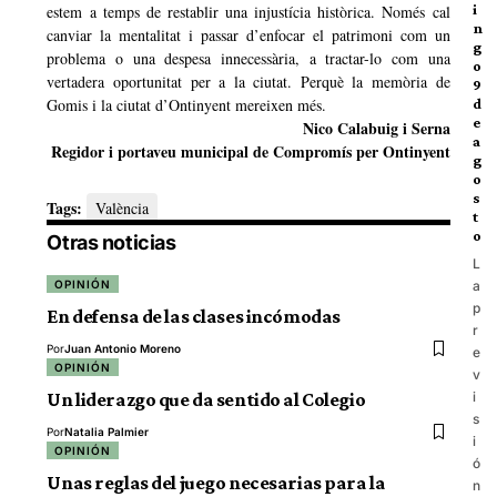
i
estem a temps de restablir una injustícia històrica. Només cal
n
canviar la mentalitat i passar d’enfocar el patrimoni com un
g
problema o una despesa innecessària, a tractar-lo com una
o
vertadera oportunitat per a la ciutat. Perquè la memòria de
9
Gomis i la ciutat d’Ontinyent mereixen més.
d
e
Nico Calabuig i Serna
a
Regidor i portaveu municipal de Compromís per Ontinyent
g
o
s
Tags:
València
t
o
Otras noticias
L
OPINIÓN
a
p
En defensa de las clases incómodas
r
Por
Juan Antonio Moreno
e
OPINIÓN
v
Un liderazgo que da sentido al Colegio
i
s
Por
Natalia Palmier
i
OPINIÓN
ó
Unas reglas del juego necesarias para la
n