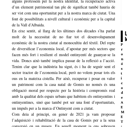
alguns professem per la nostra identitat, la recuperació activa
d’un element patrimonial tan ple de significat també hauria de
ser vist com una oportunitat per a la nostra marca de ciutat. Una
font de possibilitats a nivell cultural i econòmic per a la capital
de la Vall d’Albaida.
En eixe sentit, al llarg de les últimes dos dècades s’ha parlat
molt de la necessitat de no fiar tot el desenvolupament
econòmic de la nostra ciutat al monocultiu del tèxtil. Del repte
P
de diversificar l’economia local, d’apostar per més sectors que
r
o
facen més fort i resilient el model ontinyentí de guanyar-se la
n
vida. Doncs això també implica passar de la reflexió a l’acció.
ó
Tenim clar que la indústria ha sigut, és i ha de seguir sent el
s
sector tractor de l’economia local, però no volem posar tots els
t
ous en la mateixa cistella. Per això, recuperar i posar en valor
i
c
un patrimoni com la casa natal de Gomis no només és una
o
obligació moral per respecte per la història i compromís real
d
amb la qualitat dels espais urbans que habitem els ontinyentins i
e
ontinyentines, sinó que també pot ser una font d’oportunitats,
A
E
un impuls per a la marca d’Ontinyent com a ciutat.
M
Com deia al principi, en gener de 2021 ja vam proposar
E
l’adquisició i rehabilitació de la casa de Gomis per a la seua
T
conversió en un museu. En aquell moment ja ens sobraven
: