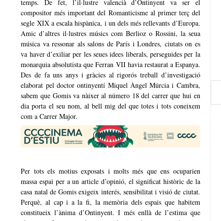
temps. De fet, l’il·lustre valencià d’Ontinyent va ser el
compositor més important del Romanticisme al primer terç del
segle XIX a escala hispànica, i un dels més rellevants d’Europa.
Amic d’altres il·lustres músics com Berlioz o Rossini, la seua
música va ressonar als salons de París i Londres, ciutats on es
va haver d’exiliar per les seues idees liberals, perseguides per la
monarquia absolutista que Ferran VII havia restaurat a Espanya.
Des de fa uns anys i gràcies al rigorós treball d’investigació
elaborat pel doctor ontinyentí Miquel Àngel Múrcia i Cambra,
sabem que Gomis va nàixer al número 18 del carrer que hui en
dia porta el seu nom, al bell mig del que totes i tots coneixem
com a Carrer Major.
Per tots els motius exposats i molts més que ens ocuparien
massa espai per a un article d’opinió, el significat històric de la
casa natal de Gomis exigeix interés, sensibilitat i visió de ciutat.
Perquè, al cap i a la fi, la memòria dels espais que habitem
constitueix l’ànima d’Ontinyent. I més enllà de l’estima que