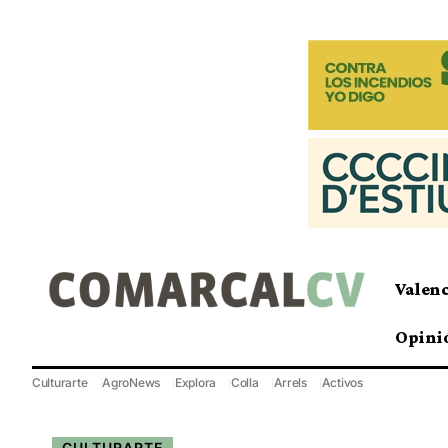
Valen
Opini
Culturarte
AgroNews
Explora
Colla
Arrels
Activos
CULTURARTE