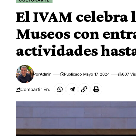
El IVAM celebra 
Museos con entra
actividades has
Por
Admin
Publicado Mayo 17, 2024
607 Vis
Compartir En: