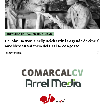
CULTURARTE
VALENCIA CIUDAD
De John Huston a Kelly Reichardt: la agenda de cine al
aire libre en València del 10 al 16 de agosto
Por
Javier Ruiz