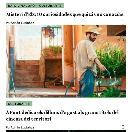
BAIX VINALOPÓ
CULTURARTE
Misteri d’Elx: 10 curiosidades que quizás no conocías
Por
Adrián Lupiáñez
CULTURARTE
À Punt dedica els dilluns d’agost als grans títols del
cinema del territori
Por
Adrián Lupiáñez