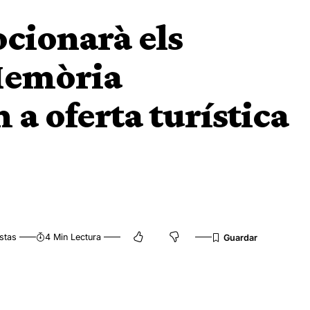
cionarà els
 Memòria
a oferta turística
stas
4 Min Lectura