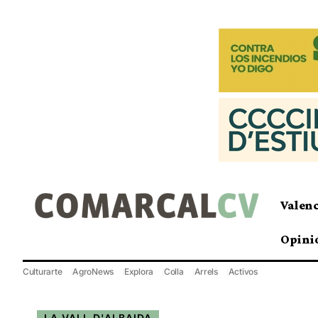
Valen
Opini
Culturarte
AgroNews
Explora
Colla
Arrels
Activos
LA VALL D'ALBAIDA