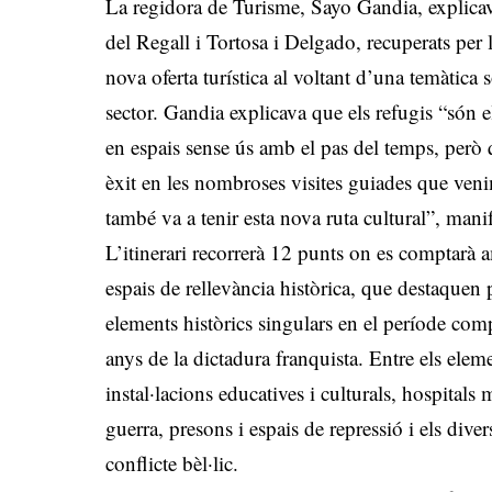
La regidora de Turisme, Sayo Gandia, explicava
del Regall i Tortosa i Delgado, recuperats per 
nova oferta turística al voltant d’una temàtica 
sector. Gandia explicava que els refugis “són 
en espais sense ús amb el pas del temps, però
èxit en les nombroses visites guiades que ve
també va a tenir esta nova ruta cultural”, mani
L’itinerari recorrerà 12 punts on es comptarà
espais de rellevància històrica, que destaquen 
elements històrics singulars en el període comp
anys de la dictadura franquista. Entre els eleme
instal·lacions educatives i culturals, hospitals m
guerra, presons i espais de repressió i els diver
conflicte bèl·lic.