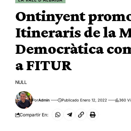
Ontinyent promo
Itineraris de la
Democràtica com 
a FITUR
NULL
Por
Admin
Publicado Enero 12, 2022
360 Vi
Compartir En: