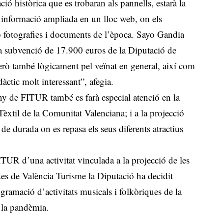
ió històrica que es trobaran als pannells, estarà la
a informació ampliada en un lloc web, on els
 fotografies i documents de l’època. Sayo Gandia
a subvenció de 17.900 euros de la Diputació de
c però també lògicament pel veïnat en general, així com
dàctic molt interessant”, afegia.
y de FITUR també es farà especial atenció en la
èxtil de la Comunitat Valenciana; i a la projecció
de durada on es repasa els seus diferents atractius
ITUR d’una activitat vinculada a la projecció de les
des de València Turisme la Diputació ha decidit
gramació d’activitats musicals i folkòriques de la
 la pandèmia.