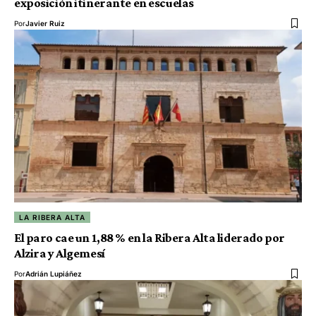
exposición itinerante en escuelas
Por
Javier Ruiz
LA RIBERA ALTA
El paro cae un 1,88 % en la Ribera Alta liderado por
Alzira y Algemesí
Por
Adrián Lupiáñez