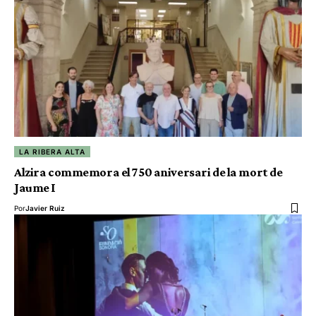
LA RIBERA ALTA
Alzira commemora el 750 aniversari de la mort de
Jaume I
Por
Javier Ruiz