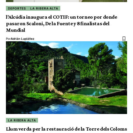
DEPORTES
LA RIBERA ALTA
l’Alcúdia inaugura el COTIF: un torneo por donde
pasaron Scaloni, De la Fuente y 8 finalistas del
Mundial
Por
Adrián Lupiáñez
LA RIBERA ALTA
Llum verda per la restauració de la Torre dels Coloms