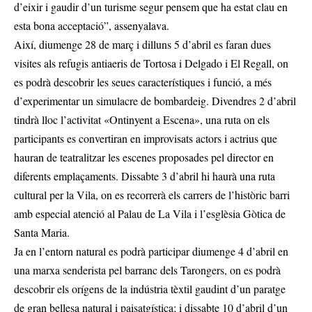
d’eixir i gaudir d’un turisme segur pensem que ha estat clau en
esta bona acceptació”, assenyalava.
Així, diumenge 28 de març i dilluns 5 d’abril es faran dues
visites als refugis antiaeris de Tortosa i Delgado i El Regall, on
es podrà descobrir les seues característiques i funció, a més
d’experimentar un simulacre de bombardeig. Divendres 2 d’abril
tindrà lloc l’activitat «Ontinyent a Escena», una ruta on els
participants es convertiran en improvisats actors i actrius que
hauran de teatralitzar les escenes proposades pel director en
diferents emplaçaments. Dissabte 3 d’abril hi haurà una ruta
cultural per la Vila, on es recorrerà els carrers de l’històric barri
amb especial atenció al Palau de La Vila i l’esglèsia Gòtica de
Santa Maria.
Ja en l’entorn natural es podrà participar diumenge 4 d’abril en
una marxa senderista pel barranc dels Tarongers, on es podrà
descobrir els orígens de la indústria tèxtil gaudint d’un paratge
de gran bellesa natural i paisatgística; i dissabte 10 d’abril d’un