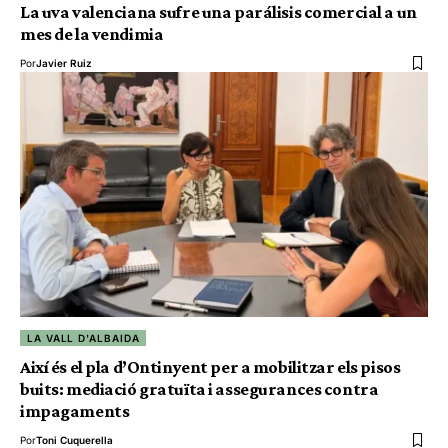
La uva valenciana sufre una parálisis comercial a un
mes de la vendimia
Por
Javier Ruiz
LA VALL D'ALBAIDA
Així és el pla d’Ontinyent per a mobilitzar els pisos
buits: mediació gratuïta i assegurances contra
impagaments
Por
Toni Cuquerella