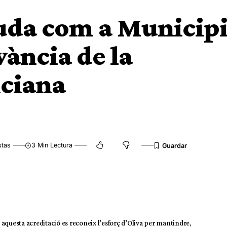
guda com a Municip
vància de la
ciana
stas
3 Min Lectura
aquesta acreditació es reconeix l’esforç d’Oliva per mantindre,