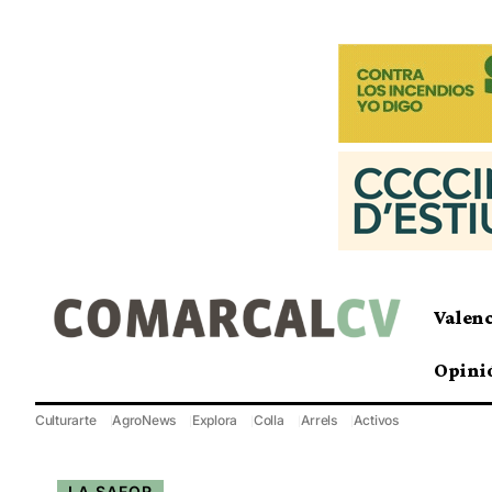
Valen
Opini
Culturarte
AgroNews
Explora
Colla
Arrels
Activos
LA SAFOR