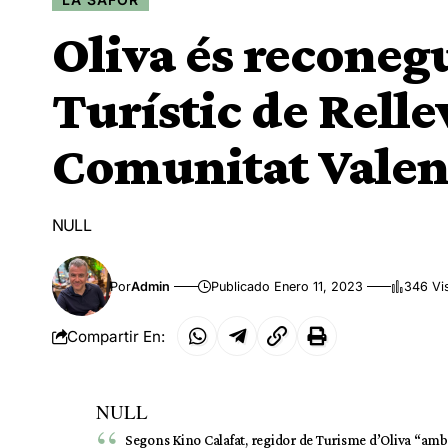
Oliva és recone
Turístic de Relle
Comunitat Valen
NULL
Por
Admin
Publicado Enero 11, 2023
346 Vi
Compartir En:
NULL
Segons Kino Calafat, regidor de Turisme d’Oliva “amb 