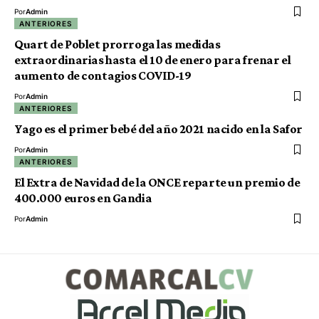
Por
Admin
ANTERIORES
Quart de Poblet prorroga las medidas
extraordinarias hasta el 10 de enero para frenar el
aumento de contagios COVID-19
Por
Admin
ANTERIORES
Yago es el primer bebé del año 2021 nacido en la Safor
Por
Admin
ANTERIORES
El Extra de Navidad de la ONCE reparte un premio de
400.000 euros en Gandia
Por
Admin