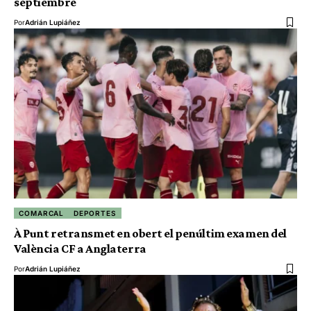
septiembre
Por
Adrián Lupiáñez
COMARCAL
DEPORTES
À Punt retransmet en obert el penúltim examen del
València CF a Anglaterra
Por
Adrián Lupiáñez