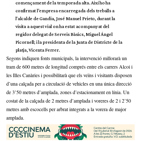
començament de la temporada alta. Així ho ha
confirmat l’empresa encarregada dels treballs a
l’alcalde de Gandia, José Manuel Prieto, durant la
visita a aquest vial on ha estat acompanyat del
regidor delegat de Serveis Bàsics, Miguel Ángel
Picornell; i la presidenta de la Junta de Districte de la
platja, Vicenta Ferrer.
Segons indiquen fonts municipals, la intervenció millorarà un
tram de 600 metres de longitud comprés entre els carrers Alcoi i
les Illes Canàries i possibilitarà que els veïns i visitants disposen
d’una calçada per a circulació de vehicles en una única direcció
de 3’50 metres d’amplada, zones d’estacionament en línia. Un
costat de la calçada de 2 metres d’amplada i voreres de 2 i 2’50
metres amb escocells per arbrat integrats a la vorera de major
amplada.