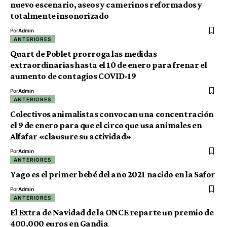
nuevo escenario, aseos y camerinos reformados y
totalmente insonorizado
Por
Admin
ANTERIORES
Quart de Poblet prorroga las medidas
extraordinarias hasta el 10 de enero para frenar el
aumento de contagios COVID-19
Por
Admin
ANTERIORES
Colectivos animalistas convocan una concentración
el 9 de enero para que el circo que usa animales en
Alfafar «clausure su actividad»
Por
Admin
ANTERIORES
Yago es el primer bebé del año 2021 nacido en la Safor
Por
Admin
ANTERIORES
El Extra de Navidad de la ONCE reparte un premio de
400.000 euros en Gandia