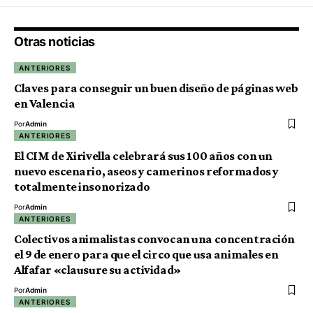
Otras noticias
ANTERIORES
Claves para conseguir un buen diseño de páginas web
en Valencia
Por
Admin
ANTERIORES
El CIM de Xirivella celebrará sus 100 años con un
nuevo escenario, aseos y camerinos reformados y
totalmente insonorizado
Por
Admin
ANTERIORES
Colectivos animalistas convocan una concentración
el 9 de enero para que el circo que usa animales en
Alfafar «clausure su actividad»
Por
Admin
ANTERIORES