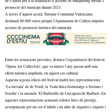
de Cullera per a la realització d’accions de màrqueting turístic i
promoció del municipi durant 2023.
A través d’aquest acord, Turisme Comunitat Valenciana
destinarà 80.000 euros perquè l’Ajuntament de Cullera impulse
accions de promoció turística del municipi.
Entre les actuacions previstes, destaca l’organització del festival
‘Òpera Air CullerArts’, que va nàixer l’any passat amb una
oferta turística ampliada, en aquest cas cultural.
Aquesta segona edició del festival tindrà tres representacions:
‘La traviata’ de de Verdi, la ‘Gala lírica homenatge a Serrano i
Sorolla’ i la sarsuela ‘El Barberillo de Llavapeus’de Barbieri. En
aquestes representacions actuaran solistes lírics de prestigi,
acompanyats per un cor d’adults i un altre de xiquetes i xiquets i