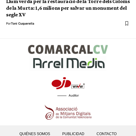
Llum verda per la restauració de la Torre dels Coloms
de la Murta: 1,6 milions per salvar un monument del
segle XV
Por
Toni Cuquerella
Auditor
QUIÉNES SOMOS
PUBLICIDAD
CONTACTO