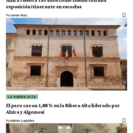
Alzira celebra 150 años como ciudad con una
exposición itinerante en escuelas
Por
Javier Ruiz
LA RIBERA ALTA
El paro cae un 1,88 % en la Ribera Alta liderado por
Alzira y Algemesí
Por
Adrián Lupiáñez