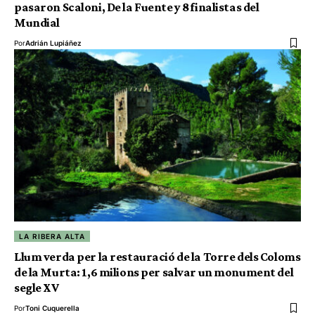
pasaron Scaloni, De la Fuente y 8 finalistas del
Mundial
Por
Adrián Lupiáñez
LA RIBERA ALTA
Llum verda per la restauració de la Torre dels Coloms
de la Murta: 1,6 milions per salvar un monument del
segle XV
Por
Toni Cuquerella