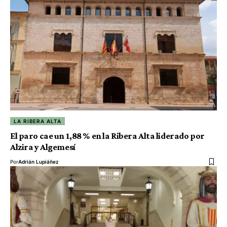
LA RIBERA ALTA
El paro cae un 1,88 % en la Ribera Alta liderado por
Alzira y Algemesí
Por
Adrián Lupiáñez