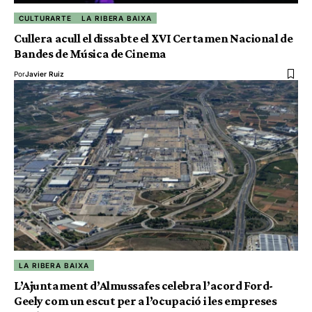
CULTURARTE
LA RIBERA BAIXA
Cullera acull el dissabte el XVI Certamen Nacional de
Bandes de Música de Cinema
Por
Javier Ruiz
LA RIBERA BAIXA
L’Ajuntament d’Almussafes celebra l’acord Ford-
Geely com un escut per a l’ocupació i les empreses