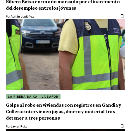
Ribera Baixa en un año marcado por el incremento
del desempleo entre los jóvenes
Por
Adrián Lupiáñez
LA RIBERA BAIXA
LA SAFOR
Golpe al robo en viviendas con registros en Gandia y
Cullera: intervienen joyas, dinero y material tras
detener a tres personas
Por
Javier Ruiz