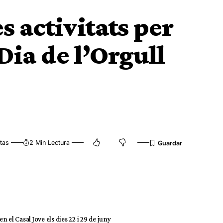
s activitats per
ia de l’Orgull
tas
2 Min Lectura
el Casal Jove els dies 22 i 29 de juny