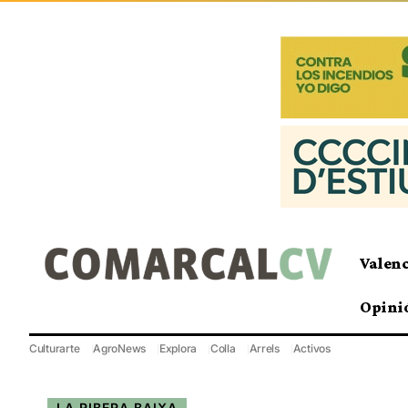
Valen
Opini
Culturarte
AgroNews
Explora
Colla
Arrels
Activos
LA RIBERA BAIXA