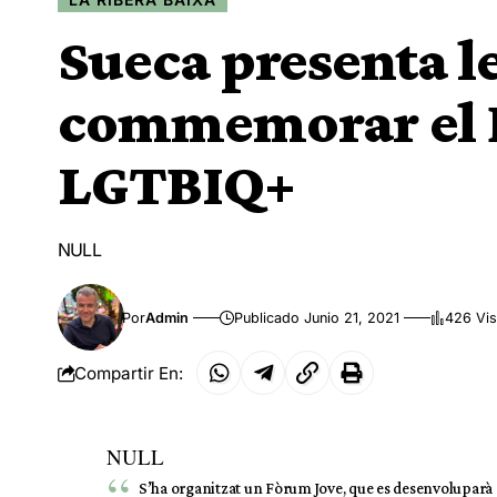
Sueca presenta le
commemorar el D
LGTBIQ+
NULL
Por
Admin
Publicado Junio 21, 2021
426 Vis
Compartir En:
NULL
S’ha organitzat un Fòrum Jove, que es desenvoluparà en 