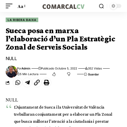
Aa
LA RIBERA BAIXA
Sueca posa en marxa
l’elaboració d’un Pla Estratègic
Zonal de Serveis Socials
NULL
Por
Admin
Publicado Octubre 5, 2022
352 Vistas
5 Min Lectura
NULL
L’Ajuntament de Sueca i la Universitat de València
treballaran conjuntament per a elaborar un Pla Zonal
que busca millorar l’atenció a la ciutadania i prestar