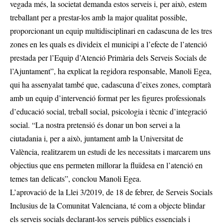
vegada més, la societat demanda estos serveis i, per això, estem
treballant per a prestar-los amb la major qualitat possible,
proporcionant un equip multidisciplinari en cadascuna de les tres
zones en les quals es divideix el municipi a l’efecte de l’atenció
prestada per l’Equip d’Atenció Primària dels Serveis Socials de
l’Ajuntament”, ha explicat la regidora responsable, Manoli Egea,
qui ha assenyalat també que, cadascuna d’eixes zones, comptarà
amb un equip d’intervenció format per les figures professionals
d’educació social, treball social, psicologia i tècnic d’integració
social. “La nostra pretensió és donar un bon servei a la
ciutadania i, per a això, juntament amb la Universitat de
València, realitzarem un estudi de les necessitats i marcarem uns
objectius que ens permeten millorar la fluïdesa en l’atenció en
temes tan delicats”, conclou Manoli Egea.
L’aprovació de la Llei 3/2019, de 18 de febrer, de Serveis Socials
Inclusius de la Comunitat Valenciana, té com a objecte blindar
els serveis socials declarant-los serveis públics essencials i