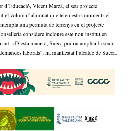
er d’Educació, Vicent Marzà, el seu projecte
ant el volum d’alumnat que té en estos moments el
ontempla una permuta de terrenys en el projecte
Conselleria considere incloure este nou institut en
ficant. «D’esta manera, Sueca podria ampliar la seua
 demandes laborals”, ha manifestat l’alcalde de Sueca,