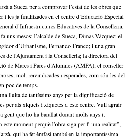
marzà a Sueca per a comprovar l’estat de les obres que
r i les ja finalitzades en el centre d’Educació Especial
eral d’Infraestructures Educatives de la Conselleria,
es fa uns mesos; l’alcalde de Sueca, Dimas Vázquez; el
regidor d’Urbanisme, Fernando Franco; i una gran
cs de l’Ajuntament i la Conselleria; la directora del
iació de Mares i Pares d’Alumnes (AMPA); el conseller
cioses, molt reivindicades i esperades, com són les del
 en poc de temps.
na lluita de tantíssims anys per la dignificació de
es per als xiquets i xiquetes d’este centre. Vull agrair
la gent que ho ha barallat durant molts anys i,
 este moment perquè l’obra siga per fi una realitat”,
arzà, qui ha fet èmfasi també en la importantíssima