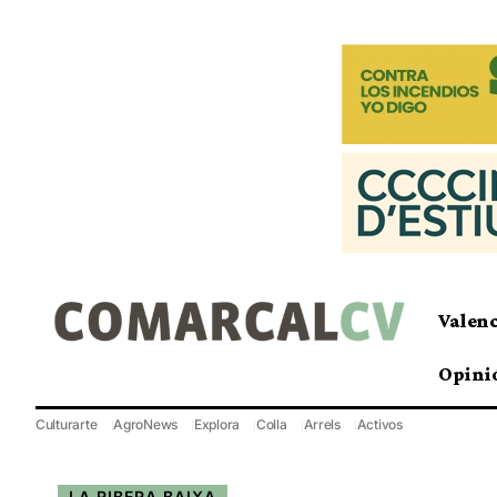
Valen
Opini
Culturarte
AgroNews
Explora
Colla
Arrels
Activos
LA RIBERA BAIXA