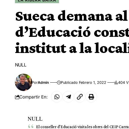
Sueca demana al 
d’Educació const
institut a la local
NULL
Por
Admin
Publicado Febrero 1, 2022
404 V
Compartir En:
NULL
El conseller d’Educació visita les obres del CEIP Carr