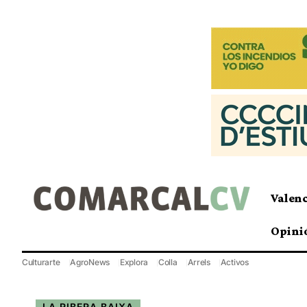
Valen
Opini
Culturarte
AgroNews
Explora
Colla
Arrels
Activos
LA RIBERA BAIXA