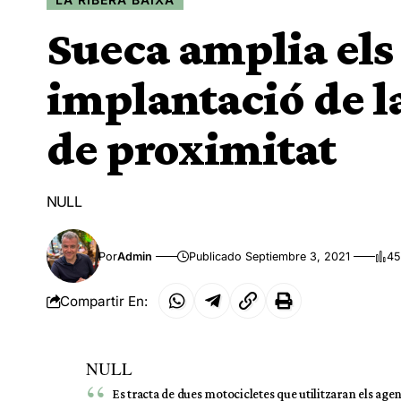
Sueca amplia els 
implantació de l
de proximitat
NULL
Por
Admin
Publicado Septiembre 3, 2021
45
Compartir En:
NULL
Es tracta de dues motocicletes que utilitzaran els agent