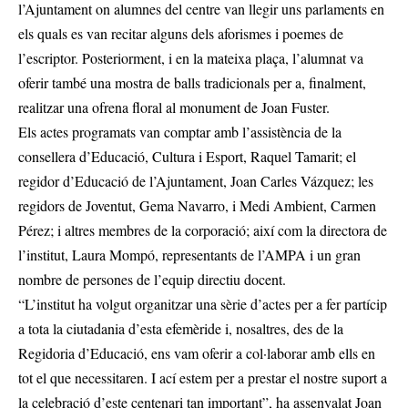
l’Ajuntament on alumnes del centre van llegir uns parlaments en
els quals es van recitar alguns dels aforismes i poemes de
l’escriptor. Posteriorment, i en la mateixa plaça, l’alumnat va
oferir també una mostra de balls tradicionals per a, finalment,
realitzar una ofrena floral al monument de Joan Fuster.
Els actes programats van comptar amb l’assistència de la
consellera d’Educació, Cultura i Esport, Raquel Tamarit; el
regidor d’Educació de l’Ajuntament, Joan Carles Vázquez; les
regidors de Joventut, Gema Navarro, i Medi Ambient, Carmen
Pérez; i altres membres de la corporació; així com la directora de
l’institut, Laura Mompó, representants de l’AMPA i un gran
nombre de persones de l’equip directiu docent.
“L’institut ha volgut organitzar una sèrie d’actes per a fer partícip
a tota la ciutadania d’esta efemèride i, nosaltres, des de la
Regidoria d’Educació, ens vam oferir a col·laborar amb ells en
tot el que necessitaren. I ací estem per a prestar el nostre suport a
la celebració d’este centenari tan important”, ha assenyalat Joan