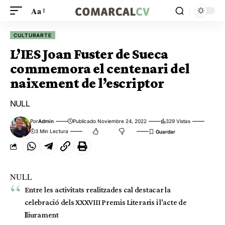
Aa
CULTURARTE
L’IES Joan Fuster de Sueca
commemora el centenari del
naixement de l’escriptor
NULL
Por
Admin
Publicado Noviembre 24, 2022
329 Vistas
3 Min Lectura
NULL
Entre les activitats realitzades cal destacar la
celebració dels XXXVIII Premis Literaris i l’acte de
lliurament