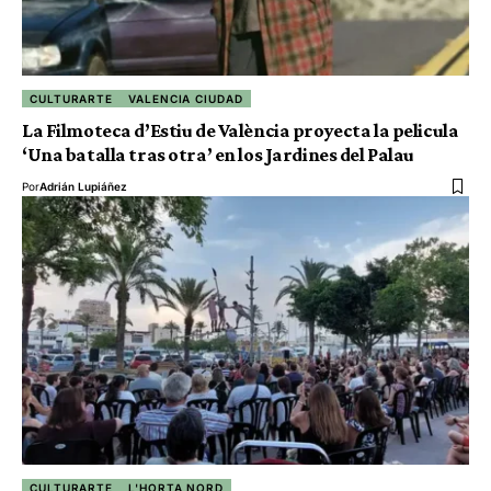
CULTURARTE
VALENCIA CIUDAD
La Filmoteca d’Estiu de València proyecta la pelicula
‘Una batalla tras otra’ en los Jardines del Palau
Por
Adrián Lupiáñez
CULTURARTE
L'HORTA NORD