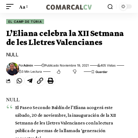
Aa
EL CAMP DE TÚRIA
L’Eliana celebra la XII Setmana
de les Lletres Valencianes
NULL
Por
Admin
Publicado Noviembre 19, 2021
405 Vistas
3 Min Lectura
NULL
El Paseo Secondo Baldín de l’Eliana acogerá este
sábado, 20 de noviembre, la inauguración de la XII
Setmana de les Lletres Valencianes con la lectura
pública de poemas de la llamada ‘generación