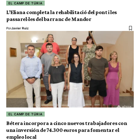
EL CAMP DE TÚRIA
L’Eliana completa la rehabilitació del pont i les
passarel·les del barranc de Mandor
Por
Javier Ruiz
EL CAMP DE TÚRIA
Bétera incorpora a cinco nuevos trabajadores con
una inversión de 74.300 euros para fomentar el
empleo local