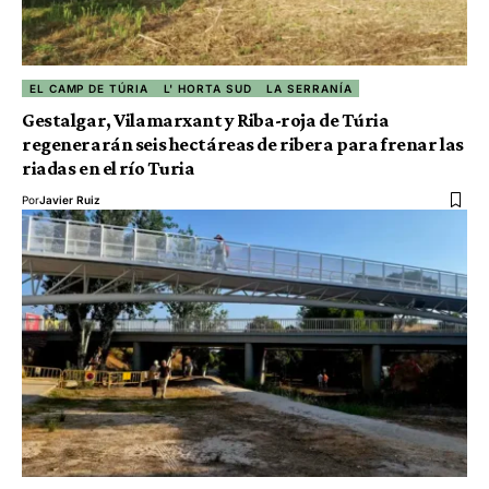
EL CAMP DE TÚRIA
L' HORTA SUD
LA SERRANÍA
Gestalgar, Vilamarxant y Riba-roja de Túria
regenerarán seis hectáreas de ribera para frenar las
riadas en el río Turia
Por
Javier Ruiz