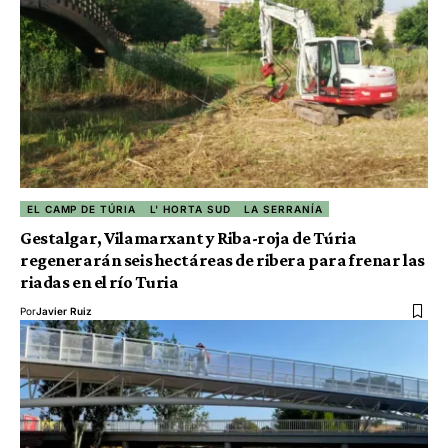
EL CAMP DE TÚRIA
L' HORTA SUD
LA SERRANÍA
Gestalgar, Vilamarxant y Riba-roja de Túria
regenerarán seis hectáreas de ribera para frenar las
riadas en el río Turia
Por
Javier Ruiz