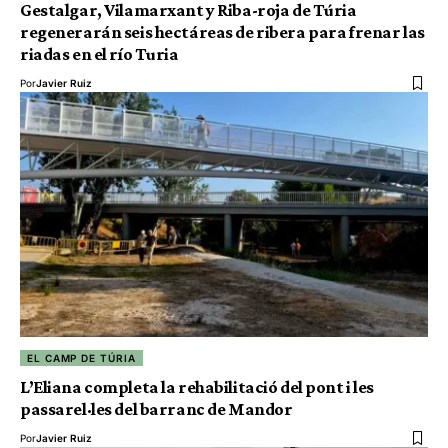
Gestalgar, Vilamarxant y Riba-roja de Túria
regenerarán seis hectáreas de ribera para frenar las
riadas en el río Turia
Por
Javier Ruiz
EL CAMP DE TÚRIA
L’Eliana completa la rehabilitació del pont i les
passarel·les del barranc de Mandor
Por
Javier Ruiz