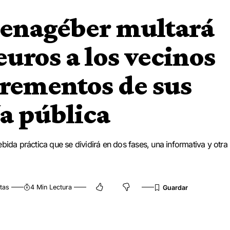
Benagéber multará
uros a los vecinos
crementos de sus
ía pública
bida práctica que se dividirá en dos fases, una informativa y otra
tas
4 Min Lectura