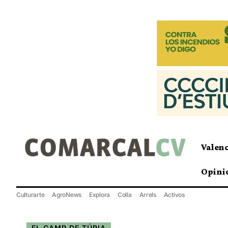
Valen
Opini
Culturarte
AgroNews
Explora
Colla
Arrels
Activos
EL CAMP DE TÚRIA