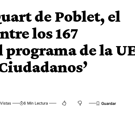
uart de Poblet, el
ntre los 167
l programa de la U
 Ciudadanos’
Vistas
6 Min Lectura