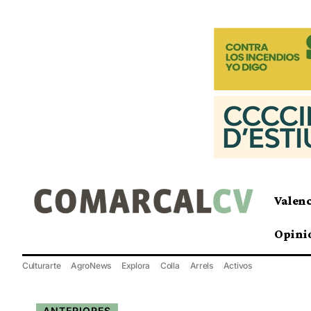
Valen
Opini
Culturarte
AgroNews
Explora
Colla
Arrels
Activos
ANTERIORES